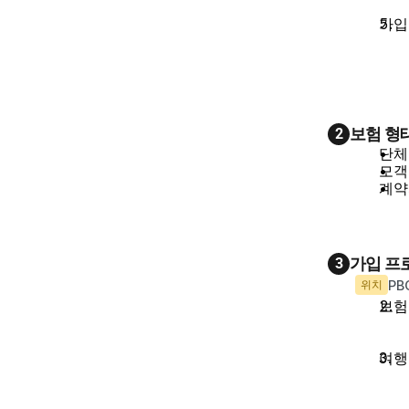
가입
보험 형
2
단체
모객
계약
가입 프
3
위치
PB
보험
여행