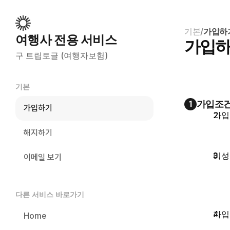
기본
/
가입하
여행사 전용 서비스
가입
구 트립토글 (여행자보험)
기본
가입조
1
가입하기
가입
해지하기
미성
이메일 보기
다른 서비스 바로가기
가입
Home